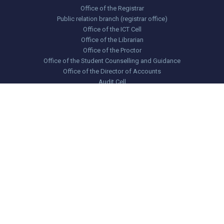
Office of the Registrar
Public relation branch (registrar office)
Office of the ICT Cell
Office of the Librarian
Office of the Proctor
Office of the Student Counselling and Guidance
Office of the Director of Accounts
Audit Cell
Office of the Director of Planning, Development and Works
Office of the Controller of Examinations
Office of the Chief Engineer
Office of the Chief Medical Officer
Office of the Research Cell
Institutional Quality Assurance Cell (IQAC)
International Service Center (ISC)
Office of the Physical Education
JUST School and College
Office of the Transport Director
Cyber Centre
Teachers and Students Centre (TSC)
Provost Offices