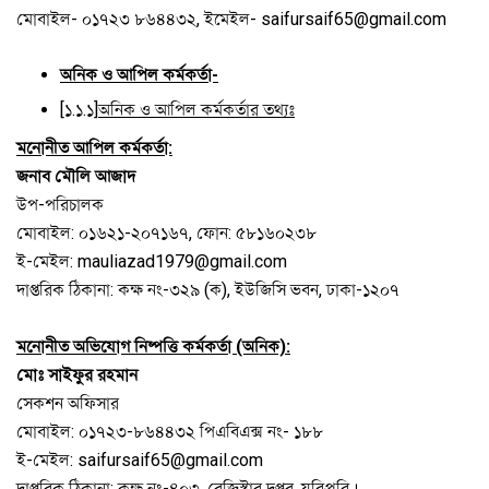
মোবাইল- ০১৭২৩ ৮৬৪৪৩২, ইমেইল- saifursaif65@gmail.com
অনিক ও আপিল কর্মকর্তা-
[১.১.১]
অনিক ও আপিল কর্মকর্তার তথ্যঃ
মনোনীত আপিল কর্মকর্তা:
জনাব মৌলি আজাদ
উপ-পরিচালক
মোবাইল: ০১৬২১-২০৭১৬৭, ফোন: ৫৮১৬০২৩৮
ই-মেইল: mauliazad1979@gmail.com
দাপ্তরিক ঠিকানা: কক্ষ নং-৩২৯ (ক), ইউজিসি ভবন, ঢাকা-১২০৭
মনোনীত অভিযোগ নিষ্পত্তি কর্মকর্তা (অনিক):
মোঃ সাইফুর রহমান
সেকশন অফিসার
মোবাইল: ০১৭২৩-৮৬৪৪৩২ পিএবিএক্স নং- ১৮৮
ই-মেইল: saifursaif65@gmail.com
দাপ্তরিক ঠিকানা: কক্ষ নং-৪০৩, রেজিস্ট্রার দপ্তর, যবিপ্রবি।